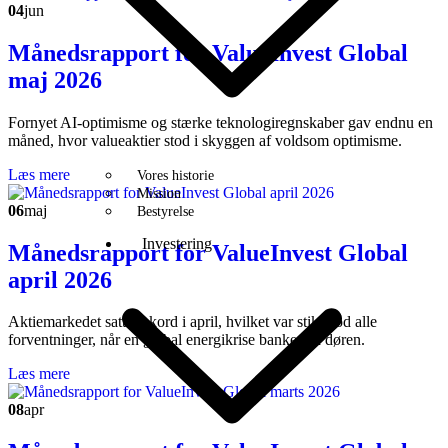
04
jun
Månedsrapport for ValueInvest Global
maj 2026
Fornyet AI-optimisme og stærke teknologiregnskaber gav endnu en
måned, hvor valueaktier stod i skyggen af voldsom optimisme.
Læs mere
Vores historie
Mission
06
maj
Bestyrelse
Investering
Månedsrapport for ValueInvest Global
april 2026
Aktiemarkedet satte rekord i april, hvilket var stik mod alle
forventninger, når en global energikrise banker på døren.
Læs mere
08
apr