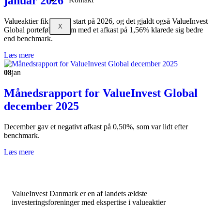
januar 2026
Valueaktier fik en god start på 2026, og det gjaldt også ValueInvest
X
Global porteføljen, som med et afkast på 1,56% klarede sig bedre
end benchmark.
Læs mere
08
jan
Månedsrapport for ValueInvest Global
december 2025
December gav et negativt afkast på 0,50%, som var lidt efter
benchmark.
Læs mere
ValueInvest Danmark er en af landets ældste
investeringsforeninger med ekspertise i valueaktier