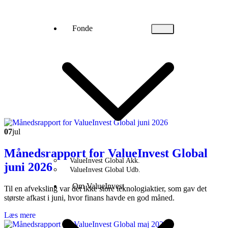
Fonde
07
jul
Månedsrapport for ValueInvest Global
ValueInvest Global Akk.
juni 2026
ValueInvest Global Udb.
Om ValueInvest
Til en afveksling var det ikke store teknologiaktier, som gav det
største afkast i juni, hvor finans havde en god måned.
Læs mere