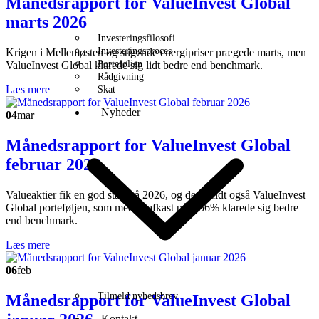
Månedsrapport for ValueInvest Global
marts 2026
Investeringsfilosofi
Investeringsproces
Krigen i Mellemøsten og stigende energipriser prægede marts, men
Porteføljen
ValueInvest Global klarede sig lidt bedre end benchmark.
Rådgivning
Læs mere
Skat
Nyheder
04
mar
Månedsrapport for ValueInvest Global
februar 2026
Valueaktier fik en god start på 2026, og det gjaldt også ValueInvest
Global porteføljen, som med et afkast på 1,56% klarede sig bedre
end benchmark.
Læs mere
06
feb
Tilmeld nyhedsbrev
Månedsrapport for ValueInvest Global
Kontakt