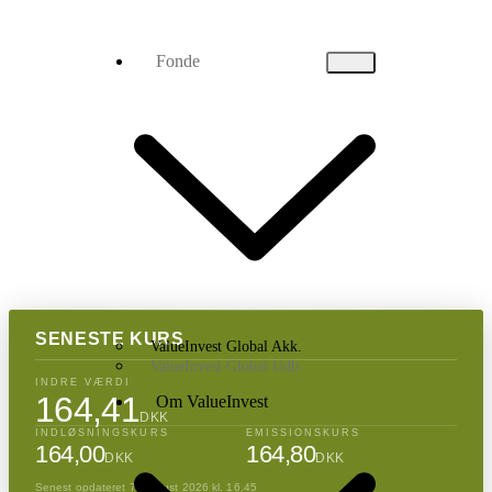
Fonde
SENESTE KURS
ValueInvest Global Akk.
ValueInvest Global Udb.
INDRE VÆRDI
164,41
Om ValueInvest
DKK
INDLØSNINGSKURS
EMISSIONSKURS
164,00
164,80
DKK
DKK
Senest opdateret 7. august 2026 kl. 16.45