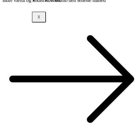
indre værdi og afkast m.v. ultimo den seneste måned
X