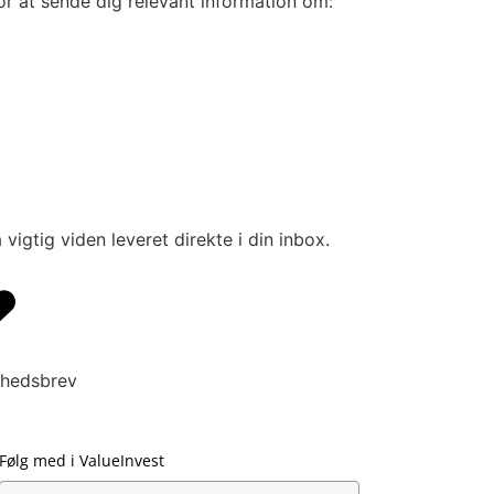
r at sende dig relevant information om:
vigtig viden leveret direkte i din inbox.
hedsbrev
Følg med i ValueInvest