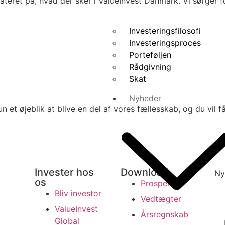
ret på, hvad der sker i ValueInvest Danmark. Vi sørger fo
Investeringsfilosofi
Investeringsproces
Porteføljen
Rådgivning
Skat
Nyheder
et øjeblik at blive en del af vores fællesskab, og du vil få 
Invester hos
Download
Ny
os
Prospekt
Bliv investor
Vedtægter
ValueInvest
Årsregnskab
Global