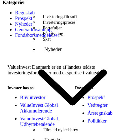
Kategorier
Regnskab
Investeringsfilosofi
Prospekt
Investeringsproces
Nyheder
Porteføljen
Generalforsamling
Rådgivning
Fondsbørsmeddelelser
Skat
Nyheder
ValueInvest Danmark er en af landets ældste
investeringsforeninger med ekspertise i valueaktier
Invester hos os
Download
Bliv investor
Prospekt
ValueInvest Global
Vedtægter
Akkumulerende
Årsregnskab
ValueInvest Global
Politikker
Udbyttebetalende
Tilmeld nyhedsbrev
Kontakt