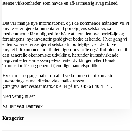
største virksomheder, som havde en afkastmæssig svag måned.
Det var mange nye informationer, og i de kommende måneder, vil vi
knytte yderligere kommentarer til porteføljens selskaber, så
medlemmerne får mulighed for både at lære den nye portefølje og
foreningens nye investeringsrådgiver bedre at kende. Hver gang vi
enten køber eller sælger et selskab til porteføljen, vil der blive
knyttet lidt kommentarer til det, ligesom vi ofte også forholder os til
den generelle økonomiske udvikling, herunder kurspåvirkende
begivenheder som eksempelvis renteudviklingen eller Donald
Trumps tariffer og generelt fjendtlige handelspolitik.
Hvis du har spørgsmål er du altid velkommen til at kontakte
investeringsteamet direkte via emailadressen
gdfa@valueinvestdanmark.dk eller på tlf. +45 61 40 41 41.
Med venlig hilsen
ValueInvest Danmark
Kategorier
Regnskab