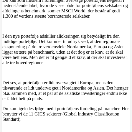
Du kan som medlem i foreningen overvåge porteføljens nøgletal i
nedenstående tabel, hvor de vises både for porteføljens selskaber og
afdelingens benchmark, som er MSCI World, der består af godt
1.300 af verdens største børsnoterede selskaber.
I den nye portefølje adskiller allokeringen sig betydeligt fra den
hidtdige portefølje. Det kommer til udtryk ved, at den regionale
eksponering på de tre verdensdele Nordamerika, Europa og Asien
ligger tættere på benchmark, uden at det dog er et krav, at de skal
være helt ens. Men det er til gengæld et krav, at der skal investeres i
alle tre hovedregioner.
Det ses, at porteføljen er lidt overvægtet i Europa, mens den
tilsvarende er lidt undervægtet i Nordamerika og Asien. Det hænger
bl.a. sammen med, at et par af de asiatiske investeringer endnu ikke
er faldet helt på plads.
Du kan ligeledes følge med i porteføljens fordeling på brancher. Her
benytter vi de 11 GICS sektorer (Global Industry Classification
Standard).