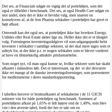
Det ses, at Financials udgør en vigtig del af porteføljen, som det
også er tilfældet i benchmark. Det ses, at også Health Care udgør en
stor andel, men det er ikke et bevidst valg, men snarere en
konsekvens af, at de fem Pharma selskaber i porteføljen har givet et
højt afkast.
Omvendt kan det også ses, at porteføljen ikke har hverken Energy,
Utilities eller Real Estate aktier lige nu. Heller ikke det er et tilsigtet
valg. Foreningens investeringsrådgiver vil som udgangspunkt helst
investere i selskaber i samtlige sektorer, så det skal mere tages som et
udtryk for, at der ikke p.t. er nogen selskaber som er blevet vurderet
at have en tilstrækkelig attraktiv prisfastsættelse.
Som noget nyt, vil man også kunne se, hvilke sektorer som har skabt
afkastet i månedens løb. Det er interessant, og det er der desværre
ikke ret mange af de danske investeringsforeninger, som præsenterer
for medlemmerne i deres standardrapportering.
I tabellen herover er bruttoafkastet af selskaberne i de 11 GICIS
sektorer vist for både porteføljen og benchmark. Summen af
porteføljens afkast på 1,65% er lidt højere end de 1,49%, som blev
vist i den øverste tabel, fordi der her er tale om en