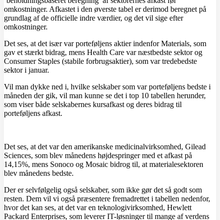
‘beholdningsbaseret beregning’ af sektorernes afkast før
omkostninger. Afkastet i den øverste tabel er derimod beregnet på
grundlag af de officielle indre værdier, og det vil sige efter
omkostninger.
Det ses, at det især var porteføljens aktier indenfor Materials, som
gav et stærkt bidrag, mens Health Care var næstbedste sektor og
Consumer Staples (stabile forbrugsaktier), som var tredebedste
sektor i januar.
Vil man dykke ned i, hvilke selskaber som var porteføljens bedste i
måneden der gik, vil man kunne se det i top 10 tabellen herunder,
som viser både selskabernes kursafkast og deres bidrag til
porteføljens afkast.
Det ses, at det var den amerikanske medicinalvirksomhed, Gilead
Sciences, som blev månedens højdespringer med et afkast på
14,15%, mens Sonoco og Mosaic bidrog til, at materialesektoren
blev månedens bedste.
Der er selvfølgelig også selskaber, som ikke gør det så godt som
resten. Dem vil vi også præsentere fremadrettet i tabellen nedenfor,
hvor det kan ses, at det var en teknologivirksomhed, Hewlett
Packard Enterprises, som leverer IT-løsninger til mange af verdens