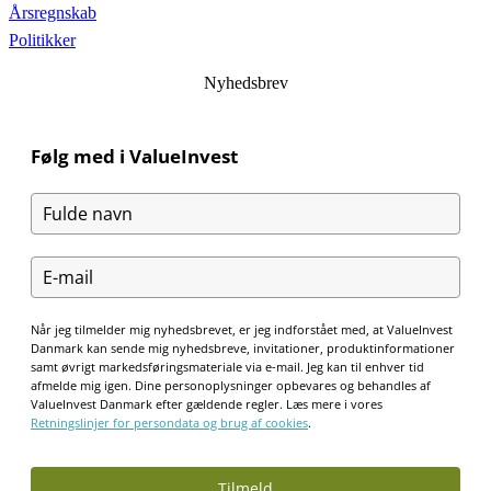
Årsregnskab
Politikker
Nyhedsbrev
Følg med i ValueInvest
Når jeg tilmelder mig nyhedsbrevet, er jeg indforstået med, at ValueInvest
Danmark kan sende mig nyhedsbreve, invitationer, produktinformationer
samt øvrigt markedsføringsmateriale via e-mail. Jeg kan til enhver tid
afmelde mig igen. Dine personoplysninger opbevares og behandles af
ValueInvest Danmark efter gældende regler. Læs mere i vores
Retningslinjer for persondata og brug af cookies
.
Tilmeld