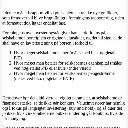
I denne månedsrapport vil vi præsentere en række nye grafikker,
som fremover vil blive brugt flittigt i foreningens rapportering, uden
at formattet dog ligger endeligt fast.
Foreningens nye investeringsrådgiver har stærkt fokus på, at
selskaberne i porteføljen er rigtige valueaktier, og det vil sige, at de
skal have en lav prissætning på børsen i forhold til
Hvor meget selskaberne tjener (måles med bl.a. nøgletallet
P/E)
Hvor meget man betaler for selskabernes egenkapital (måles
ved nøgletallet P/B eller kurs / indre værdi)
Hvor meget man betaler for selskabernes pengestrømme
(måles ved bl.a. nøgletallet P/CF)
Herudover bør det altid være et vigtigt parameter, at selskaberne er
finansielt stærke, så de ikke går konkurs. Valueinvestorer har nemlig
også fokus på langsigtet investering (buy-and-hold), og så duer det
jo ikke, hvis virksomhederne bukker under og går konkurs, hvis de
får modgang.