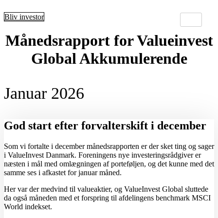
Skip
to
Bliv investor
content
Månedsrapport for Valueinvest
Global Akkumulerende
Januar 2026
God start efter forvalterskift i december
Som vi fortalte i december månedsrapporten er der sket ting og sager
i ValueInvest Danmark. Foreningens nye investeringsrådgiver er
næsten i mål med omlægningen af porteføljen, og det kunne med det
samme ses i afkastet for januar måned.
Her var der medvind til valueaktier, og ValueInvest Global sluttede
da også måneden med et forspring til afdelingens benchmark MSCI
World indekset.