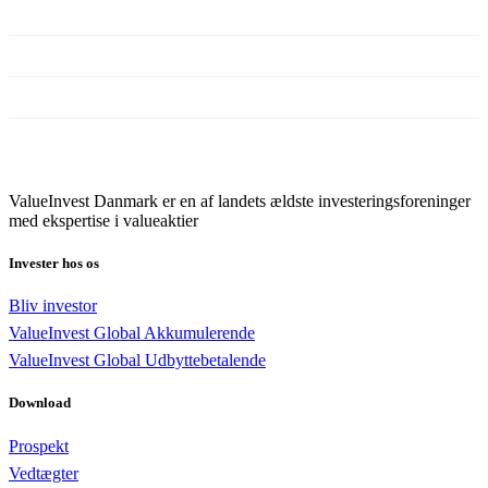
Prospekt
Nyheder
Generalforsamling
Fondsbørsmeddelelser
ValueInvest Danmark er en af landets ældste investeringsforeninger
med ekspertise i valueaktier
Invester hos os
Bliv investor
ValueInvest Global Akkumulerende
ValueInvest Global Udbyttebetalende
Download
Prospekt
Vedtægter