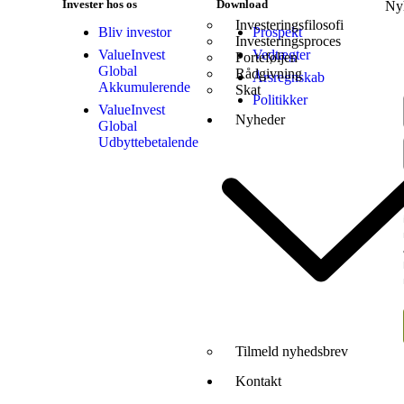
Invester hos os
Download
Ny
Investeringsfilosofi
Bliv investor
Prospekt
Investeringsproces
ValueInvest
Vedtægter
Porteføljen
Global
Rådgivning
Årsregnskab
Akkumulerende
Skat
Politikker
ValueInvest
Nyheder
Global
Udbyttebetalende
Tilmeld nyhedsbrev
Kontakt