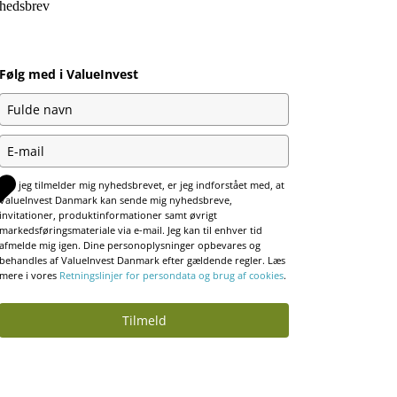
hedsbrev
Følg med i ValueInvest
Når jeg tilmelder mig nyhedsbrevet, er jeg indforstået med, at
ValueInvest Danmark kan sende mig nyhedsbreve,
invitationer, produktinformationer samt øvrigt
markedsføringsmateriale via e-mail. Jeg kan til enhver tid
afmelde mig igen. Dine personoplysninger opbevares og
behandles af ValueInvest Danmark efter gældende regler. Læs
mere i vores
Retningslinjer for persondata og brug af cookies
.
Tilmeld