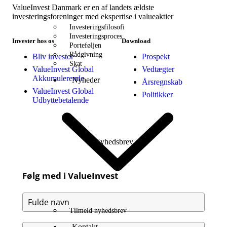
ValueInvest Danmark er en af landets ældste
investeringsforeninger med ekspertise i valueaktier
Investeringsfilosofi
Investeringsproces
Invester hos os
Download
Porteføljen
Rådgivning
Bliv investor
Prospekt
Skat
ValueInvest Global
Vedtægter
Akkumulerende
Nyheder
Årsregnskab
ValueInvest Global
Politikker
Udbyttebetalende
Nyhedsbrev
Følg med i ValueInvest
Tilmeld nyhedsbrev
Kontakt